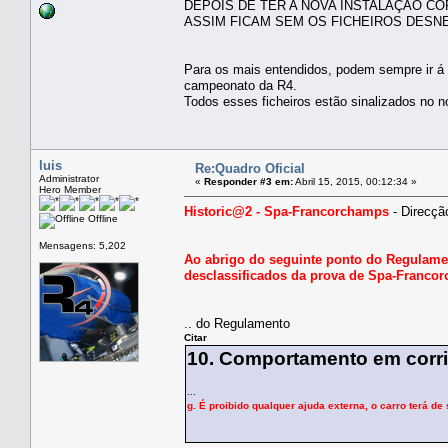
DEPOIS DE TER A NOVA INSTALAÇÃO CO
ASSIM FICAM SEM OS FICHEIROS DES
Para os mais entendidos, podem sempre ir á pa
campeonato da R4.
Todos esses ficheiros estão sinalizados no
luis
Re:Quadro Oficial
Administrator
«
Responder #3 em:
Abril 15, 2015, 00:12:34 »
Hero Member
Historic@2 - Spa-Francorchamps
- Direcçã
Offline
Mensagens: 5,202
Ao abrigo do seguinte ponto do Regulamen
desclassificados da prova de Spa-Franco
.. do Regulamento
Citar
10. Comportamento em corr
...
g. É proibido qualquer ajuda externa, o carro terá d