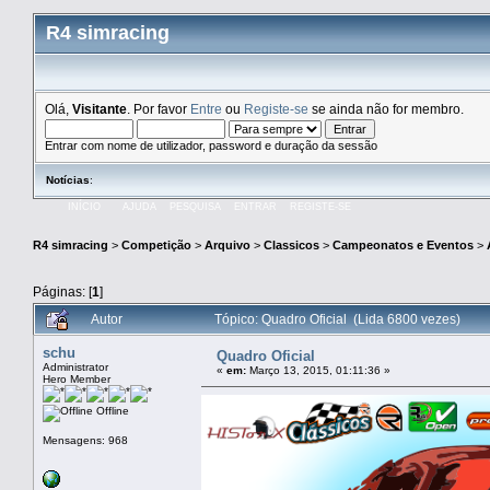
R4 simracing
Olá,
Visitante
. Por favor
Entre
ou
Registe-se
se ainda não for membro.
Entrar com nome de utilizador, password e duração da sessão
Notícias
:
INÍCIO
AJUDA
PESQUISA
ENTRAR
REGISTE-SE
R4 simracing
>
Competição
>
Arquivo
>
Classicos
>
Campeonatos e Eventos
>
Páginas: [
1
]
Autor
Tópico: Quadro Oficial (Lida 6800 vezes)
schu
Quadro Oficial
Administrator
«
em:
Março 13, 2015, 01:11:36 »
Hero Member
Offline
Mensagens: 968