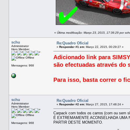
«
Última modificação: Março 23, 2015, 17:36:29 por sch
schu
Re:Quadro Oficial
Administrator
«
Responder #1 em:
Março 22, 2015, 00:29:27 »
Hero Member
Adicionado link para SIMSYN
Offline
são efectuadas através do
Mensagens: 968
Para isso, basta correr o fi
schu
Re:Quadro Oficial
Administrator
«
Responder #2 em:
Março 27, 2015, 17:48:24 »
Hero Member
Carpack com todos os carros (com ou sem ski
Offline
É EXTREMAMENTE ACONSELHADA UMA NO
PARTIR DESTE MOMENTO.
Mensagens: 968