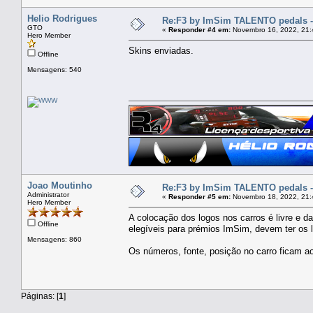
Helio Rodrigues
Re:F3 by ImSim TALENTO pedals -
GTO
«
Responder #4 em:
Novembro 16, 2022, 21:
Hero Member
Skins enviadas.
Offline
Mensagens: 540
Joao Moutinho
Re:F3 by ImSim TALENTO pedals -
Administrator
«
Responder #5 em:
Novembro 18, 2022, 21:
Hero Member
A colocação dos logos nos carros é livre e d
Offline
elegíveis para prémios ImSim, devem ter os l
Mensagens: 860
Os números, fonte, posição no carro ficam ao 
Páginas: [
1
]