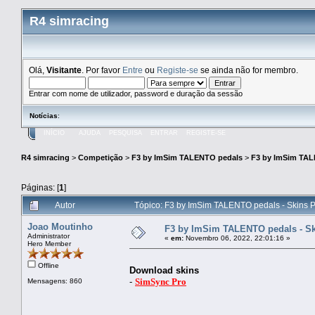
R4 simracing
Olá,
Visitante
. Por favor
Entre
ou
Registe-se
se ainda não for membro.
Entrar com nome de utilizador, password e duração da sessão
Notícias
:
INÍCIO
AJUDA
PESQUISA
ENTRAR
REGISTE-SE
R4 simracing
>
Competição
>
F3 by ImSim TALENTO pedals
>
F3 by ImSim TAL
Páginas: [
1
]
Autor
Tópico: F3 by ImSim TALENTO pedals - Skins 
Joao Moutinho
F3 by ImSim TALENTO pedals - Sk
Administrator
«
em:
Novembro 06, 2022, 22:01:16 »
Hero Member
Offline
Download skins
-
SimSync Pro
Mensagens: 860