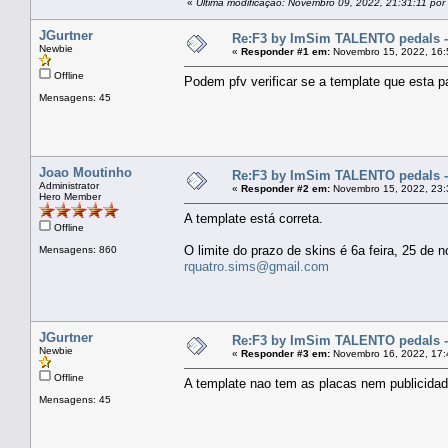
«
Última modificação: Novembro 09, 2022, 21:31:11 por
JGurtner
Re:F3 by ImSim TALENTO pedals -
Newbie
«
Responder #1 em:
Novembro 15, 2022, 16:
Offline
Podem pfv verificar se a template que esta p
Mensagens: 45
Joao Moutinho
Re:F3 by ImSim TALENTO pedals -
Administrator
«
Responder #2 em:
Novembro 15, 2022, 23:
Hero Member
A template está correta.
Offline
O limite do prazo de skins é 6a feira, 25 de
Mensagens: 860
rquatro.sims@gmail.com
JGurtner
Re:F3 by ImSim TALENTO pedals -
Newbie
«
Responder #3 em:
Novembro 16, 2022, 17:
Offline
A template nao tem as placas nem publicidade
Mensagens: 45