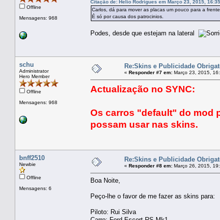
Citação de: Helio Rodrigues em Março 23, 2015, 16:3
Offline
Carlos, dá para mover as placas um pouco para a frent
É só por causa dos patrocinios.
Mensagens: 968
Podes, desde que estejam na lateral
schu
Re:Skins e Publicidade Obrigat
Administrator
«
Responder #7 em:
Março 23, 2015, 16
Hero Member
Actualização no SYNC:
Offline
Mensagens: 968
Os carros "default" do mod p
possam usar nas skins.
bnff2510
Re:Skins e Publicidade Obrigat
Newbie
«
Responder #8 em:
Março 26, 2015, 19
Offline
Boa Noite,
Mensagens: 6
Peço-lhe o favor de me fazer as skins para:
Piloto: Rui Silva
Carro: Ford Escort RS Mk1