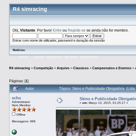
R4 simracing
Olá,
Visitante
. Por favor
Entre
ou
Registe-se
se ainda não for membro.
Entrar com nome de utilizador, password e duração da sessão
Notícias
:
INÍCIO
AJUDA
PESQUISA
ENTRAR
REGISTE-SE
R4 simracing
>
Competição
>
Arquivo
>
Classicos
>
Campeonatos e Eventos
>
Páginas: [
1
]
Autor
Tópico: Skins e Publicidade Obrigatória (Lida
schu
Skins e Publicidade Obrigatór
Administrator
«
em:
Março 13, 2015, 01:25:17 »
Hero Member
Offline
Mensagens: 968