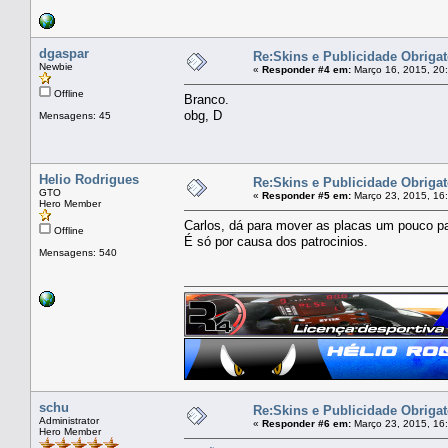
dgaspar
Re:Skins e Publicidade Obrigat
Newbie
«
Responder #4 em:
Março 16, 2015, 20
Offline
Branco.
obg, D
Mensagens: 45
Helio Rodrigues
Re:Skins e Publicidade Obrigat
GTO
«
Responder #5 em:
Março 23, 2015, 16
Hero Member
Carlos, dá para mover as placas um pouco pa
Offline
É só por causa dos patrocinios.
Mensagens: 540
schu
Re:Skins e Publicidade Obrigat
Administrator
«
Responder #6 em:
Março 23, 2015, 16
Hero Member