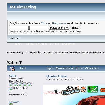
R4 simracing
Olá,
Visitante
. Por favor
Entre
ou
Registe-se
se ainda não for membro.
Entrar com nome de utilizador, password e duração da sessão
Notícias
:
INÍCIO
AJUDA
PESQUISA
ENTRAR
REGISTE-SE
R4 simracing
>
Competição
>
Arquivo
>
Classicos
>
Campeonatos e Eventos
>
Páginas: [
1
]
Autor
Tópico: Quadro Oficial (Lida 6791 vezes)
schu
Quadro Oficial
Administrator
«
em:
Março 13, 2015, 01:11:36 »
Hero Member
Offline
Mensagens: 968