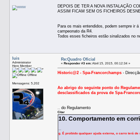
DEPOIS DE TER A NOVA INSTALAÇÃO CO
ASSIM FICAM SEM OS FICHEIROS DES
Para os mais entendidos, podem sempre ir á pa
campeonato da R4.
Todos esses ficheiros estão sinalizados no
luis
Re:Quadro Oficial
Administrator
«
Responder #3 em:
Abril 15, 2015, 00:12:34 »
Hero Member
Historic@2 - Spa-Francorchamps
- Direcçã
Offline
Mensagens: 5,202
Ao abrigo do seguinte ponto do Regulamen
desclassificados da prova de Spa-Franco
.. do Regulamento
Citar
10. Comportamento em corr
...
g. É proibido qualquer ajuda externa, o carro terá d