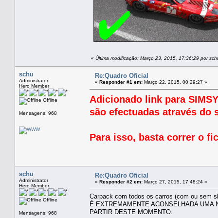
«
Última modificação: Março 23, 2015, 17:36:29 por sch
schu
Re:Quadro Oficial
Administrator
«
Responder #1 em:
Março 22, 2015, 00:29:27 »
Hero Member
Adicionado link para SIMSYN
Offline
são efectuadas através do
Mensagens: 968
Para isso, basta correr o fi
schu
Re:Quadro Oficial
Administrator
«
Responder #2 em:
Março 27, 2015, 17:48:24 »
Hero Member
Carpack com todos os carros (com ou sem ski
Offline
É EXTREMAMENTE ACONSELHADA UMA NO
PARTIR DESTE MOMENTO.
Mensagens: 968